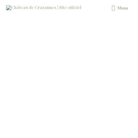
Aller
Menu
Menu
au
contenu