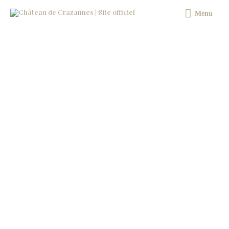
Aller
Menu
Menu
au
contenu